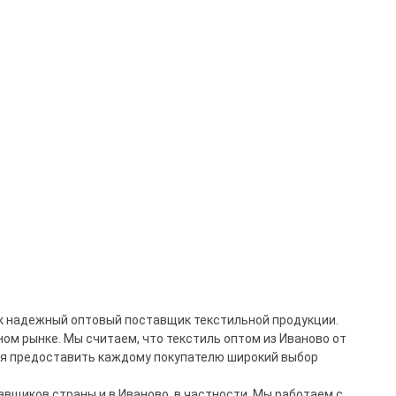
ак надежный оптовый поставщик текстильной продукции.
ом рынке. Мы считаем, что текстиль оптом и
з
Иваново
от
ся предоставить каждому покупателю широкий выбор
вщиков страны и в Иваново, в частности. Мы работаем c