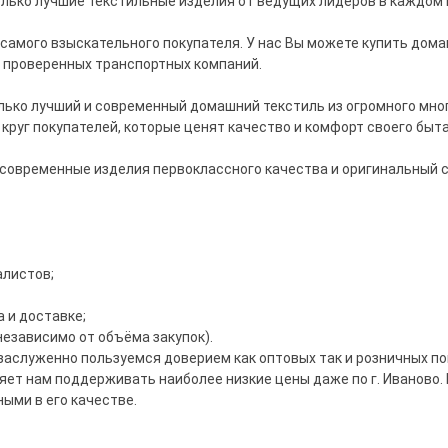
 только лучшие текстильные изделия от ведущих лидеров в каждом
амого взыскательного покупателя. У нас Вы можете купить дома
о проверенных транспортных компаний.
лько лучший и современный домашний текстиль из огромного мно
круг покупателей, которые ценят качество и комфорт своего быта
 современные изделия первоклассного качества и оригинальный 
алистов;
 и доставке;
независимо от объёма закупок).
заслуженно пользуемся доверием как оптовых так и розничных по
ет нам поддерживать наиболее низкие цены даже по г. Иваново.
ыми в его качестве.