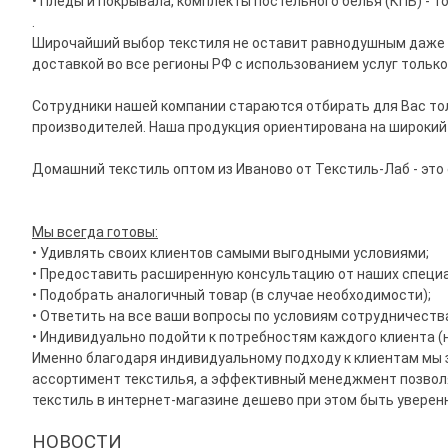
• Пледы и покрывала, комплекты постельного белья (КПБ) -
.
Широчайший выбор текстиля не оставит равнодушным даже с
доставкой во все регионы РФ с использованием услуг тольк
Сотрудники нашей компании стараются отбирать для Вас то
производителей.
Наша продукция
ориентирована на широкий 
Домашний текстиль оптом из Иваново от
Текстиль-Лаб
- это
Мы всегда готовы:
• Удивлять своих клиентов самыми выгодными условиями;
• Предоставить расширенную консультацию от наших специ
• Подобрать аналогичный товар (в случае необходимости);
• Ответить на все ваши вопросы по условиям сотрудничества
• Индивидуально подойти к потребностям каждого клиента (
Именно благодаря индивидуальному подходу к клиентам мы 
ассортимент текстилья, а эффективный менеджмент позволя
текстиль в интернет-магазине дешево при этом быть уверенн
НОВОСТИ