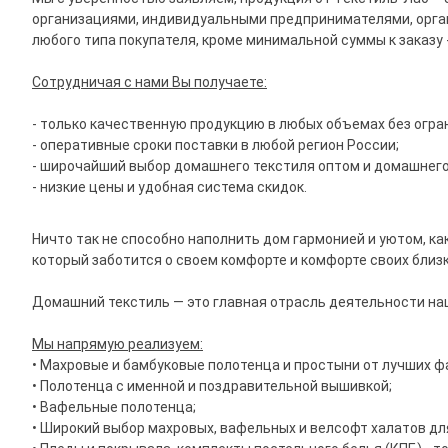
организациями, индивидуальными предпринимателями, орган
любого типа покупателя, кроме минимальной суммы к заказу - 
Сотрудничая с нами Вы получаете:
- только качественную продукцию в любых объемах без огра
- оперативные сроки поставки в любой регион России;
- широчайший выбор домашнего текстиля оптом и домашнего
- низкие цены и удобная система скидок.
Ничто так не способно наполнить дом гармонией и уютом, к
который заботится о своем комфорте и комфорте своих близк
Домашний текстиль — это главная отрасль деятельности на
Мы напрямую реализуем:
• Махровые и бамбуковые полотенца и простыни от лучших фа
• Полотенца с именной и поздравительной вышивкой;
• Вафельные полотенца;
• Широкий выбор махровых, вафельных и велсофт халатов для