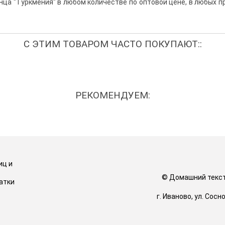
ца "Туркмения" в любом количестве по оптовой цене, в любых п
С ЭТИМ ТОВАРОМ ЧАСТО ПОКУПАЮТ::
РЕКОМЕНДУЕМ:
иц и
© Домашний тексти
атки
г. Иваново, ул. Сос