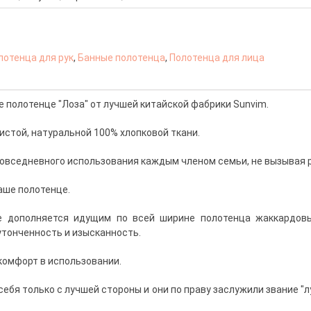
лотенца для рук
,
Банные полотенца
,
Полотенца для лица
полотенце "Лоза" от лучшей китайской фабрики Sunvim.
истой, натуральной 100% хлопковой ткани.
овседневного использования каждым членом семьи, не вызывая 
аше полотенце.
е дополняется идущим по всей ширине полотенца жаккардовы
утонченность и изысканность.
 комфорт в использовании.
ебя только с лучшей стороны и они по праву заслужили звание "