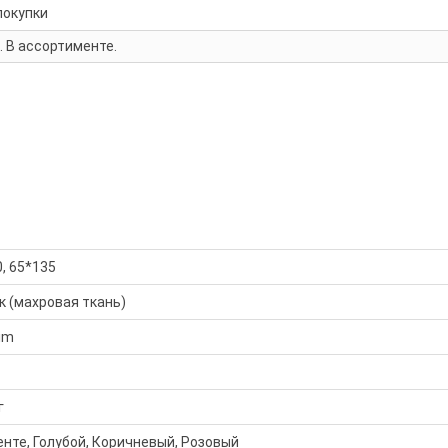
покупки
. В ассортименте.
0, 65*135
к (махровая ткань)
im
г
нте, Голубой, Коричневый, Розовый