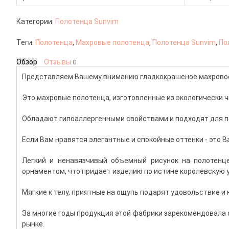
Категории:
Полотенца Sunvim
Теги:
Полотенца
,
Махровые полотенца
,
Полотенца Sunvim
,
По
Обзор
Отзывы
0
Представляем Вашему вниманию гладкокрашеное махровое 
Это махровые полотенца, изготовленные из экологически ч
Обладают гипоаллергенными свойствами и подходят для п
Если Вам нравятся элегантные и спокойные оттенки - это В
Легкий и ненавязчивый объемный рисунок на полотенц
орнаментом, что придает изделию по истине королевскую 
Мягкие к телу, приятные на ощупь подарят удовольствие и
За многие годы продукция этой фабрики зарекомендовала с
рынке.