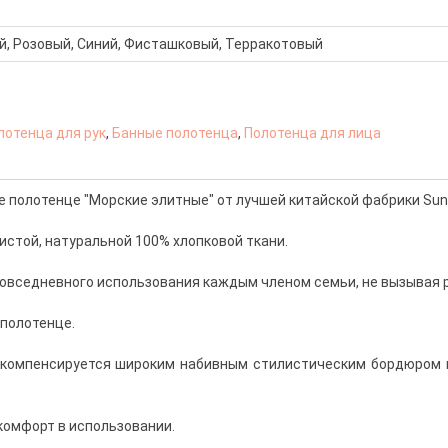
й, Розовый, Синий, Фисташковый, Терракотовый
лотенца для рук
,
Банные полотенца
,
Полотенца для лица
полотенце "Морские элитные" от лучшей китайской фабрики Sun
истой, натуральной 100% хлопковой ткани.
овседневного использования каждым членом семьи, не вызывая 
 полотенце.
е компенсируется широким набивным стилистическим бордюром м
 комфорт в использовании.