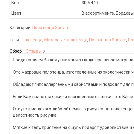
Вес
309/440 г
Цвет
В ассортименте, Бордовы
Категории:
Полотенца Sunvim
Теги:
Полотенца
,
Махровые полотенца
,
Полотенца Sunvim
,
По
Обзор
Отзывы
0
Представляем Вашему вниманию гладкокрашеное махровое 
Это махровые полотенца, изготовленные из экологически ч
Обладают гипоаллергенными свойствами и подходят для п
Если Вам нравятся яркие и насыщенные оттенки - это Ваше
Отсутствие какого-либо объемного рисунка на полотенц
целостность рисунка.
Мягкие к телу, приятные на ощупь подарят удовольствие и