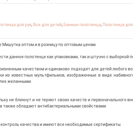
лотенца для рук
,
Все для детей
,
Банные полотенца
,
Полотенца для
 Мишутка оптом и в розницу по оптовым ценам.
ти данное полотенце как упаковками, так и штучно с выборкой по
изненным качеством и одинаково подходят для детей любого воз
и из известных мультфильмов, изображенные в виде набивного
олее желанными.
льку не блекнут и не теряют своих качеств и первоначального в
 а также обладают антибактериальными свойствами.
 контроль качества и имеют все необходимые сертификаты.