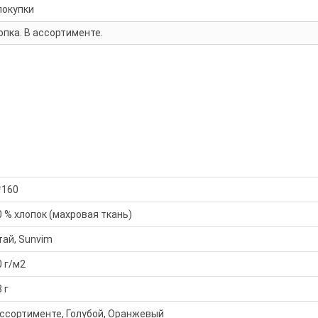
покупки
пка. В ассортименте.
*160
0 % хлопок (махровая ткань)
тай, Sunvim
0 г/м2
 г
ассортименте, Голубой, Оранжевый