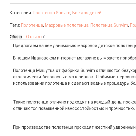
Категории:
Полотенца Sunvim
,
Все для детей
Теги:
Полотенца
,
Махровые полотенца
,
Полотенца Sunvim
,
По
Обзор
Отзывы
0
Предлагаем вашему вниманию махровое детское полотенце
В нашем Ивановском интернет магазине вы можете приобрес
Полотенца Мишутка от фабрики Sunvim отличаются безукор
экологически безопасных материалов. Любимые персонаж
использовании полотенца и сделают водные процедуры б
Такие полотенца отлично подходят на каждый день, поско
отличаются повышенной износостойкостью и прочностью,
При производстве полотенца проходят жесткий удвоенный